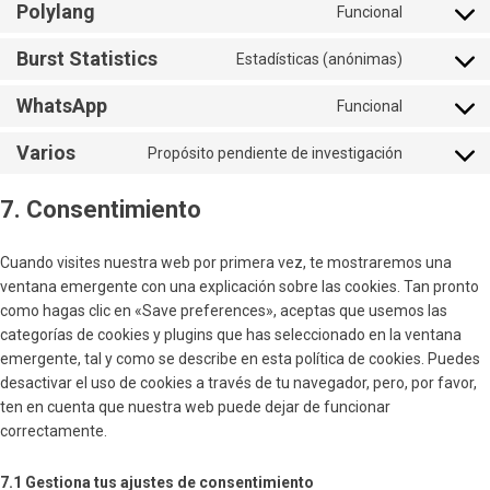
to
Polylang
Funcional
Consent
service
to
wordpres
Burst Statistics
Estadísticas (anónimas)
Consent
service
to
polylang
WhatsApp
Funcional
Consent
service
to
burst-
Varios
Propósito pendiente de investigación
Consent
service
statistics
to
whatsapp
7. Consentimiento
service
varios
Cuando visites nuestra web por primera vez, te mostraremos una
ventana emergente con una explicación sobre las cookies. Tan pronto
como hagas clic en «Save preferences», aceptas que usemos las
categorías de cookies y plugins que has seleccionado en la ventana
emergente, tal y como se describe en esta política de cookies. Puedes
desactivar el uso de cookies a través de tu navegador, pero, por favor,
ten en cuenta que nuestra web puede dejar de funcionar
correctamente.
7.1 Gestiona tus ajustes de consentimiento